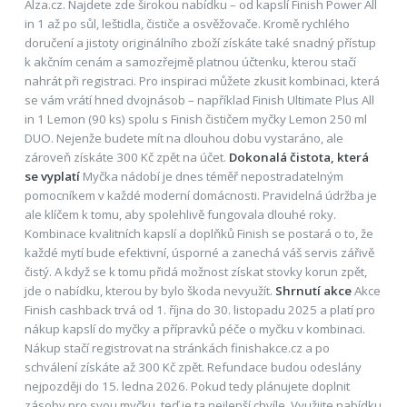
Alza.cz. Najdete zde širokou nabídku – od kapslí Finish Power All
in 1 až po sůl, leštidla, čističe a osvěžovače. Kromě rychlého
doručení a jistoty originálního zboží získáte také snadný přístup
k akčním cenám a samozřejmě platnou účtenku, kterou stačí
nahrát při registraci. Pro inspiraci můžete zkusit kombinaci, která
se vám vrátí hned dvojnásob – například Finish Ultimate Plus All
in 1 Lemon (90 ks) spolu s Finish čističem myčky Lemon 250 ml
DUO. Nejenže budete mít na dlouhou dobu vystaráno, ale
zároveň získáte 300 Kč zpět na účet.
Dokonalá čistota, která
se vyplatí
Myčka nádobí je dnes téměř nepostradatelným
pomocníkem v každé moderní domácnosti. Pravidelná údržba je
ale klíčem k tomu, aby spolehlivě fungovala dlouhé roky.
Kombinace kvalitních kapslí a doplňků Finish se postará o to, že
každé mytí bude efektivní, úsporné a zanechá váš servis zářivě
čistý. A když se k tomu přidá možnost získat stovky korun zpět,
jde o nabídku, kterou by bylo škoda nevyužít.
Shrnutí akce
Akce
Finish cashback trvá od 1. října do 30. listopadu 2025 a platí pro
nákup kapslí do myčky a přípravků péče o myčku v kombinaci.
Nákup stačí registrovat na stránkách finishakce.cz a po
schválení získáte až 300 Kč zpět. Refundace budou odeslány
nejpozději do 15. ledna 2026. Pokud tedy plánujete doplnit
zásoby pro svou myčku, teď je ta nejlepší chvíle. Využijte nabídku