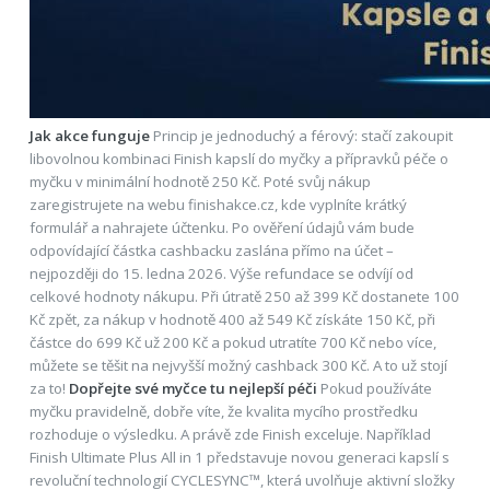
Jak akce funguje
Princip je jednoduchý a férový: stačí zakoupit
libovolnou kombinaci Finish kapslí do myčky a přípravků péče o
myčku v minimální hodnotě 250 Kč. Poté svůj nákup
zaregistrujete na webu finishakce.cz, kde vyplníte krátký
formulář a nahrajete účtenku. Po ověření údajů vám bude
odpovídající částka cashbacku zaslána přímo na účet –
nejpozději do 15. ledna 2026. Výše refundace se odvíjí od
celkové hodnoty nákupu. Při útratě 250 až 399 Kč dostanete 100
Kč zpět, za nákup v hodnotě 400 až 549 Kč získáte 150 Kč, při
částce do 699 Kč už 200 Kč a pokud utratíte 700 Kč nebo více,
můžete se těšit na nejvyšší možný cashback 300 Kč. A to už stojí
za to!
Dopřejte své myčce tu nejlepší péči
Pokud používáte
myčku pravidelně, dobře víte, že kvalita mycího prostředku
rozhoduje o výsledku. A právě zde Finish exceluje. Například
Finish Ultimate Plus All in 1 představuje novou generaci kapslí s
revoluční technologií CYCLESYNC™, která uvolňuje aktivní složky