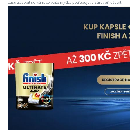
času zásobit se vším, co vaše myčka potřebuje, a zároveň ušetřit.