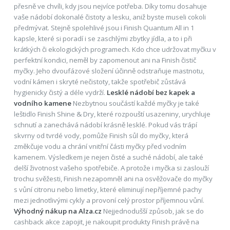
přesně ve chvíli, kdy jsou nejvíce potřeba. Díky tomu dosahuje
vaše nádobí dokonalé čistoty a lesku, aniž byste museli cokoli
předmývat. Stejně spolehlivé jsou i Finish Quantum All in 1
kapsle, které si poradí i se zaschlými zbytky jídla, a to i při
krátkých či ekologických programech. Kdo chce udržovat myčku v
perfektní kondici, neměl by zapomenout ani na Finish čistič
myčky. Jeho dvoufázové složení účinně odstraňuje mastnotu,
vodní kámen i skryté nečistoty, takže spotřebič zůstává
hygienicky čistý a déle vydrží.
Lesklé nádobí bez kapek a
vodního kamene
Nezbytnou součástí každé myčky je také
leštidlo Finish Shine & Dry, které rozpouští usazeniny, urychluje
schnutí a zanechává nádobí krásně lesklé. Pokud vás trápí
skvrny od tvrdé vody, pomůže Finish sůl do myčky, která
změkčuje vodu a chrání vnitřní části myčky před vodním
kamenem. Výsledkem je nejen čisté a suché nádobí, ale také
delší životnost vašeho spotřebiče. A protože i myčka si zaslouží
trochu svěžesti, Finish nezapomněl ani na osvěžovače do myčky
s vůní citronu nebo limetky, které eliminují nepříjemné pachy
mezi jednotlivými cykly a provoní celý prostor příjemnou vůní.
Výhodný nákup na Alza.cz
Nejjednodušší způsob, jak se do
cashback akce zapojit, je nakoupit produkty Finish právě na