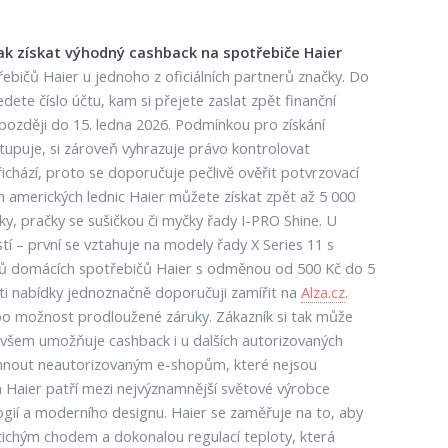
ak získat výhodný cashback na spotřebiče Haier
řebičů Haier u jednoho z oficiálních partnerů značky. Do
ete číslo účtu, kam si přejete zaslat zpět finanční
později do 15. ledna 2026. Podmínkou pro získání
tupuje, si zároveň vyhrazuje právo kontrolovat
chází, proto se doporučuje pečlivě ověřit potvrzovací
 amerických lednic Haier můžete získat zpět až 5 000
y, pračky se sušičkou či myčky řady I-PRO Shine. U
í – první se vztahuje na modely řady X Series 11 s
delů domácích spotřebičů Haier s odměnou od 500 Kč do 5
sti nabídky jednoznačně doporučuji zamířit na
Alza.cz
.
bo možnost prodloužené záruky. Zákazník si tak může
r ovšem umožňuje cashback i u dalších autorizovaných
vyhnout neautorizovaným e-shopům, které nejsou
Haier patří mezi nejvýznamnější světové výrobce
ologií a moderního designu. Haier se zaměřuje na to, aby
, tichým chodem a dokonalou regulací teploty, která