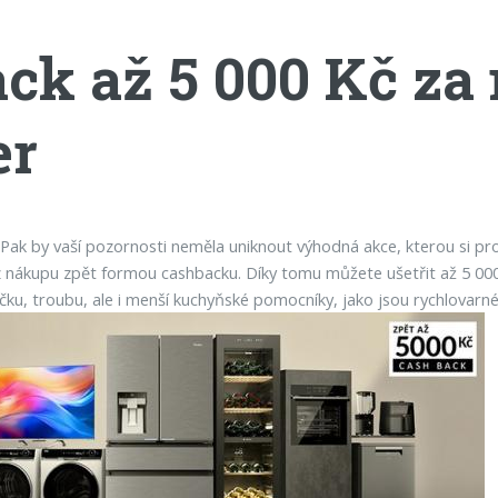
ack až 5 000 Kč za
er
ak by vaší pozornosti neměla uniknout výhodná akce, kterou si pro 
z nákupu zpět formou cashbacku. Díky tomu můžete ušetřit až 5 000
yčku, troubu, ale i menší kuchyňské pomocníky, jako jsou rychlovarné