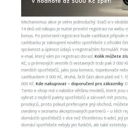
Mechanismus akce je velmi jednoduchý. Stačí si v období
14 dnů od nákupu je nutné provést registraci na webu vý
bonus. Po potvrzení registrace bude cashback připsán n
cashbacku je zakoupení nového spotřebiče z oficiální če
správnost a úplnost údajů v registračním formuláři. Pok
e-mail, který vám po registraci dorazí.
Kolik můžete zí
Kč, u prémiových vinoték či vestavných trub pak 3 000 K
menších spotřebičů, jako jsou konvice, topinkovače nebo
cashbackem 3 000 Kč, druhá, širší část akce platí od 1
000 Kč.
Kde nakupovat – doporučení pro zákazníky
Do
Tento e-shop má v nabídce většinu modelů, které jsou 
vybrat z nejširší palety spotřebičů a zároveň mít jistot
prodejců, proto pokud preferujete jiný obchod, můžete
uvedeny v seznamu akceptovaných partnerů – u těch re
domácích spotřebičů s více než třicetiletou tradicí. Jej
domácí spotřebiče nebyly jen funkční, ale také estetick