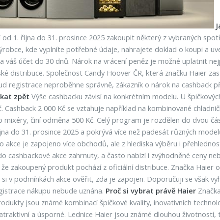
J
 od 1. října do 31. prosince 2025 zakoupit některý z vybraných spot
robce, kde vyplníte potřebné údaje, nahrajete doklad o koupi a uved
a váš účet do 30 dnů. Nárok na vrácení peněz je možné uplatnit nej
ské distribuce. Společnost Candy Hoover ČR, která značku Haier zas
ud registrace neproběhne správně, zákazník o nárok na cashback při
skat zpět
Výše cashbacku závisí na konkrétním modelu. U špičkových
č. Cashback 2 000 Kč se vztahuje například na kombinované chladničk
 mixéry, činí odměna 500 Kč. Celý program je rozdělen do dvou část
. října do 31. prosince 2025 a pokrývá více než padesát různých mo
 akce je zapojeno více obchodů, ale z hlediska výběru i přehledno
do cashbackové akce zahrnuty, a často nabízí i zvýhodněné ceny ne
u, že zakoupený produkt pochází z oficiální distribuce. Značka Haie
 si v podmínkách akce ověřit, zda je zapojen. Doporučuji se však 
gistrace nákupu nebude uznána.
Proč si vybrat právě Haier
Značka 
í produkty jsou známé kombinací špičkové kvality, inovativních techn
y atraktivní a úsporné. Lednice Haier jsou známé dlouhou životností